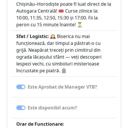
Chișinău–Horodiște poate fi luat direct de la
Autogara Centrală! 🎟️ Curse zilnice la:
10:00, 11:35, 12:50, 15:30 și 17:00. Fii la
peron cu 15 minute înainte! ⏳
Sfat / Logistic:
🕰️ Biserica nu mai
funcționează, dar timpul a păstrat-o cu
grijă. Neapărat treceți prin cimitirul din
ograda lăcașului sfânt — veți descoperi
lespezi vechi, cu simboluri misterioase
încrustate pe piatră. 🪦
Este Aprobat de Manager VTB?
Este disponibil acum?
Orar de Functionare: