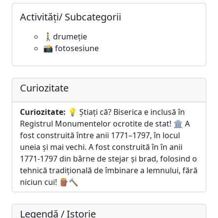
Activități/ Subcategorii
🚶‍♂️drumeție
📸 fotosesiune
Curiozitate
Curiozitate:
💡 Știați că? Biserica e inclusă în
Registrul Monumentelor ocrotite de stat! 🏛️ A
fost construită între anii 1771–1797, în locul
uneia și mai vechi. A fost construită în în anii
1771-1797 din bârne de stejar și brad, folosind o
tehnică tradițională de îmbinare a lemnului, fără
niciun cui! 🪵🔨
Legendă / Istorie