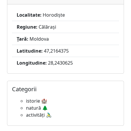
Localitate:
Horodiște
Regiune:
Călărași
Țară:
Moldova
Latitudine:
47,2164375
Longitudine:
28,2430625
Categorii
istorie 🏰
natură 🌲
activități 🚴‍♂️