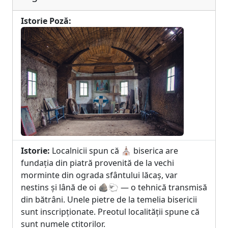
Istorie Poză:
Istorie:
Localnicii spun că ⛪ biserica are
fundația din piatră provenită de la vechi
morminte din ograda sfântului lăcaș, var
nestins și lână de oi 🪨🐑 — o tehnică transmisă
din bătrâni. Unele pietre de la temelia bisericii
sunt inscripționate. Preotul localității spune că
sunt numele ctitorilor.