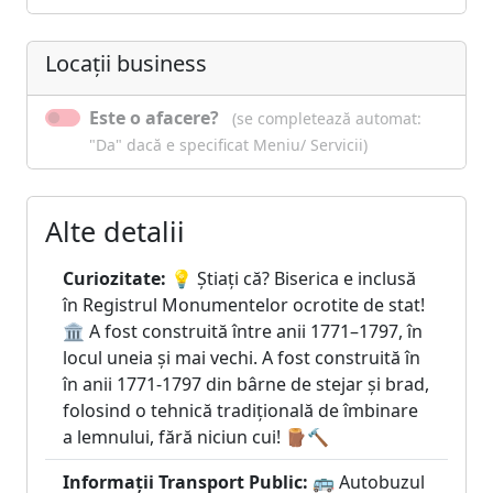
Locații business
Este o afacere?
(se completează automat:
"Da" dacă e specificat Meniu/ Servicii)
Alte detalii
Curiozitate:
💡 Știați că? Biserica e inclusă
în Registrul Monumentelor ocrotite de stat!
🏛️ A fost construită între anii 1771–1797, în
locul uneia și mai vechi. A fost construită în
în anii 1771-1797 din bârne de stejar și brad,
folosind o tehnică tradițională de îmbinare
a lemnului, fără niciun cui! 🪵🔨
Informații Transport Public:
🚌 Autobuzul