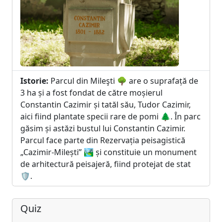
Istorie:
Parcul din Mileşti 🌳 are o suprafață de
3 ha și a fost fondat de către moșierul
Constantin Cazimir și tatăl său, Tudor Cazimir,
aici fiind plantate specii rare de pomi 🌲. În parc
găsim și astăzi bustul lui Constantin Cazimir.
Parcul face parte din Rezervația peisagistică
„Cazimir-Milești” 🏞️ și constituie un monument
de arhitectură peisajeră, fiind protejat de stat
🛡️.
Quiz