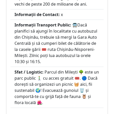
vechi de peste 200 de milioane de ani.
Informații de Contact:
x
Informații Transport Public:
🚍Dacă
planifici să ajungi în localitate cu autobuzul
din Chișinău, trebuie să mergi la Gara Auto
Centrală și să cumperi bilet de călătorie de
la casele gării 🎟️ ruta Chișinău-Nisporeni-
Milești. Zilnic poți lua autobuzul la orele
10:30 și 16:15.
Sfat / Logistic:
Parcul din Milești 🌳 este un
parc public 🚶‍♂️ cu acces gratuit 🎟️. 🔵 Dacă
dorești să organizezi un picnic 🧺 aici, fii
sustenabil 🌍! Evacuează gunoiul 🗑️ și
comportă-te cu grijă față de fauna 🦉 și
flora locală 🌺.