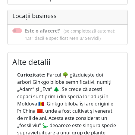
Locații business
Este o afacere?
(se completează automat:
"Da" dacă e specificat Meniu/ Servicii)
Alte detalii
Curiozitate:
Parcul 🌳 găzduiește doi
arbori Ginkgo biloba semnificativi, numiți
„Adam” și „Eva” 🌲. Se crede că acești
copaci sunt primii din specia lor aduși în
Moldova 🇲🇩. Ginkgo biloba își are originile
în China 🇨🇳, unde a fost cultivat și venerat
de mii de ani. Acesta este considerat un
„fossil viu” 🦕 deoarece este singura specie
supraviețuitoare a unui grup de plante