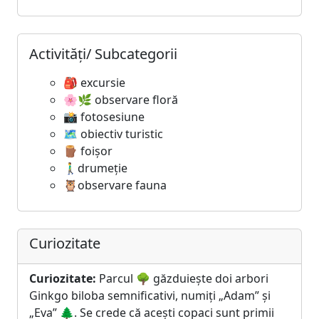
Activități/ Subcategorii
🎒 excursie
🌸🌿 observare floră
📸 fotosesiune
🗺️ obiectiv turistic
🪵 foișor
🚶‍♂️drumeție
🦉observare fauna
Curiozitate
Curiozitate:
Parcul 🌳 găzduiește doi arbori
Ginkgo biloba semnificativi, numiți „Adam” și
„Eva” 🌲. Se crede că acești copaci sunt primii