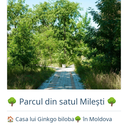
🌳 Parcul din satul Milești 🌳
🏠 Casa lui Ginkgo biloba🌳 în Moldova