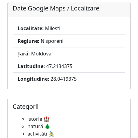
Date Google Maps / Localizare
Localitate:
Milești
Regiune:
Nisporeni
Țară:
Moldova
Latitudine:
47,2134375
Longitudine:
28,0419375
Categorii
istorie 🏰
natură 🌲
activități 🚴‍♂️