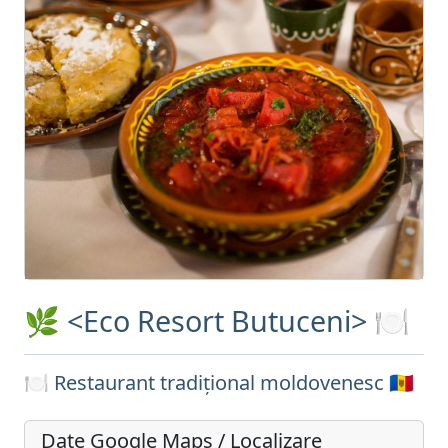
🌿 <Eco Resort Butuceni> 🍽️
🍽️ Restaurant tradițional moldovenesc 🇲🇩
Date Google Maps / Localizare