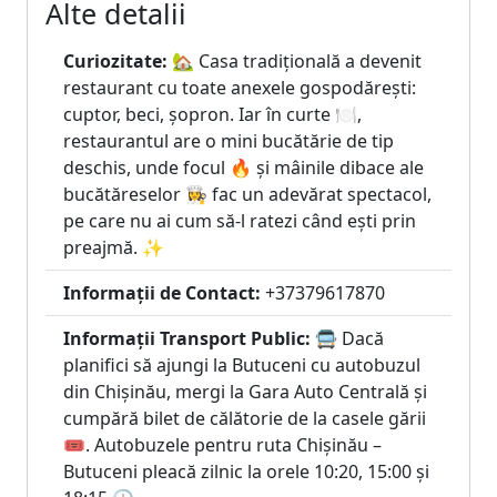
Alte detalii
Curiozitate:
🏡 Casa tradițională a devenit
restaurant cu toate anexele gospodărești:
cuptor, beci, șopron. Iar în curte 🍽️,
restaurantul are o mini bucătărie de tip
deschis, unde focul 🔥 și mâinile dibace ale
bucătăreselor 👩‍🍳 fac un adevărat spectacol,
pe care nu ai cum să-l ratezi când ești prin
preajmă. ✨
Informații de Contact:
+37379617870
Informații Transport Public:
🚍 Dacă
planifici să ajungi la Butuceni cu autobuzul
din Chișinău, mergi la Gara Auto Centrală și
cumpără bilet de călătorie de la casele gării
🎟️. Autobuzele pentru ruta Chișinău –
Butuceni pleacă zilnic la orele 10:20, 15:00 și