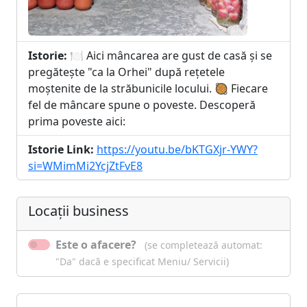
Istorie:
🍽️ Aici mâncarea are gust de casă și se
pregătește "ca la Orhei" după rețetele
moștenite de la străbunicile locului. 🥘 Fiecare
fel de mâncare spune o poveste. Descoperă
prima poveste aici:
Istorie Link:
https://youtu.be/bKTGXjr-YWY?
si=WMimMi2YcjZtFvE8
Locații business
Este o afacere?
(se completează automat:
"Da" dacă e specificat Meniu/ Servicii)