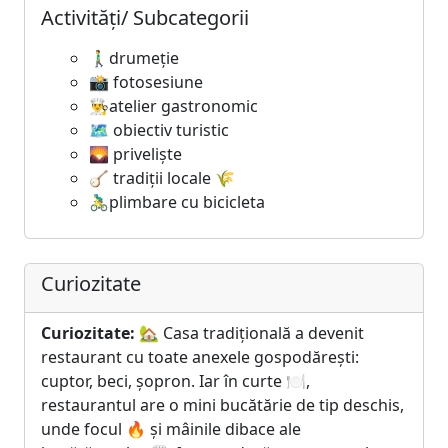
Activități/ Subcategorii
🚶‍♂️drumeție
📸 fotosesiune
👨‍🍳atelier gastronomic
🗺️ obiectiv turistic
🌄 priveliște
🪕 tradiții locale 🌾
🚴‍♂️plimbare cu bicicleta
Curiozitate
Curiozitate:
🏡 Casa tradițională a devenit
restaurant cu toate anexele gospodărești:
cuptor, beci, șopron. Iar în curte 🍽️,
restaurantul are o mini bucătărie de tip deschis,
unde focul 🔥 și mâinile dibace ale