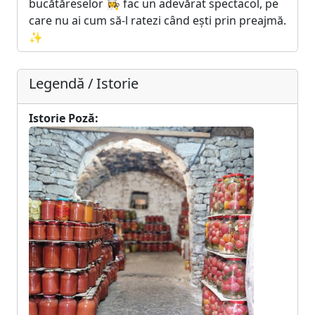
bucătăreselor 👩‍🍳 fac un adevărat spectacol, pe
care nu ai cum să-l ratezi când ești prin preajmă.
✨
Legendă / Istorie
Istorie Poză: